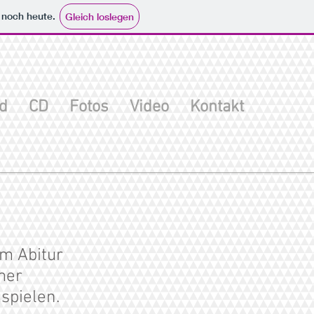
e noch heute.
Gleich loslegen
d
CD
Fotos
Video
Kontakt
em Abitur
mmer
spielen.